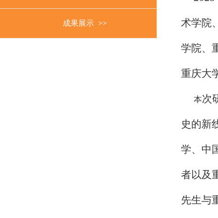
术学院
成果展示
学院、
重庆大
次
本
史的新
学、中
者以及
先生与