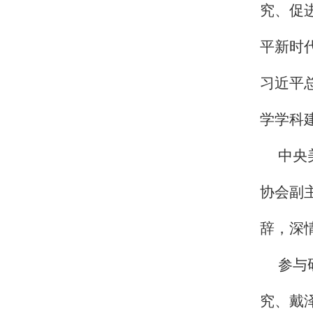
究、促
平新时
习近平
学学科
中央
协会副
辞，深
参与
究、戴