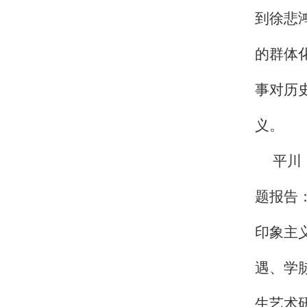
到徐悲
的群体
事对历
义。
平川
题报告
印象主
遇、学
生艺术