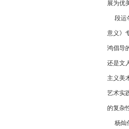
展为优
段运
意义》
鸿倡导
还是文
主义美
艺术实
的复杂
杨灿