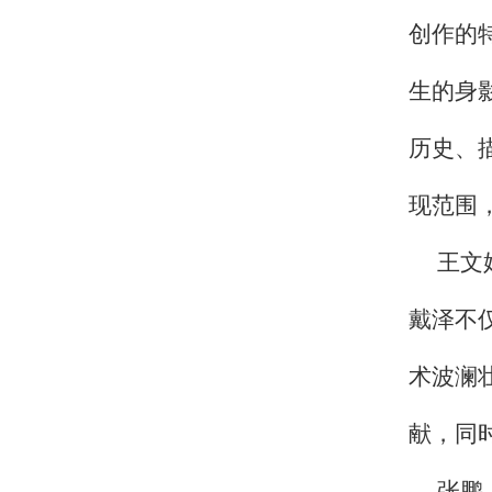
创作的
生的身
历史、
现范围
王文
戴泽不
术波澜
献，同
张鹏