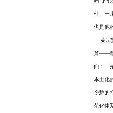
归”的
件、一
也是他
黄宗
篇——
面：一
本土化
乡愁的
范化体