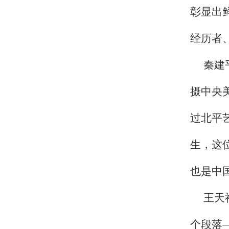
彰显出
经历者
秦建
摄中央
过北平
生，这
也是中
王天
个段落