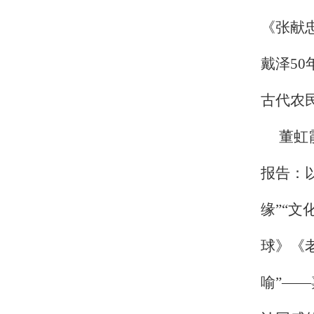
《张献
戴泽
50
古代农
董虹
报告：
缘”“
球》《
喻”—