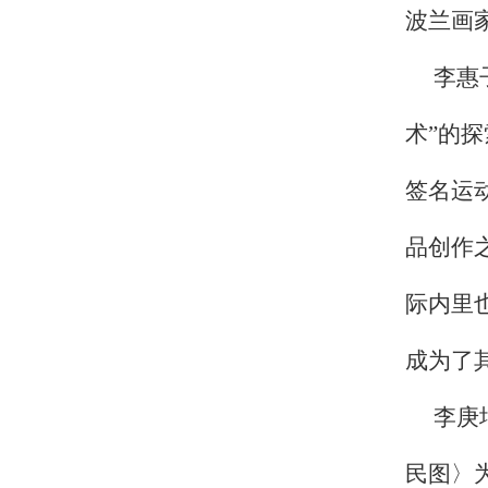
波兰画
李惠
术”的
签名运
品创作
际内里
成为了
李庚
民图〉