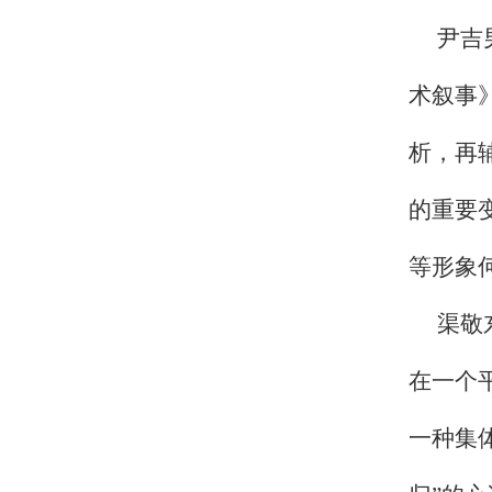
尹吉
术叙事
析，再
的重要
等形象
渠敬
在一个
一种集